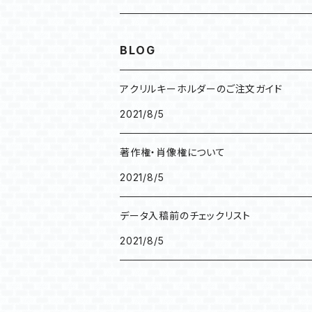
60mm×60mm / 50mm×70mm
75ｍｍ×150ｍｍ
高性能タイプ(4桁)
アクリルスマホスタンド
LEDコントローラー
アクリルパーテーション
BLOG
70mm×70mm / 60mm×80mm
100ｍｍ×200ｍｍ
アクリルフォトスタンド
ソケット
感染対策グッズ
アクリルキーホルダーのご注文ガイド
80mm×80mm / 70mm×90mm
120ｍｍ×230ｍｍ
2021/8/5
アクリルマスクスタンド
ケーブル
90mm×90mm / 70mm×100mm
著作権・肖像権について
2021/8/5
100mm×100mm / 80mm×120mm
データ入稿前のチェックリスト
120mm×120mm / 100mm×150mm
2021/8/5