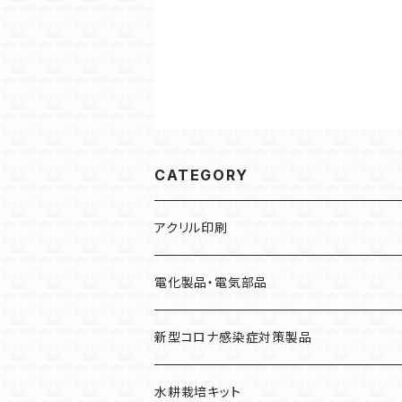
CATEGORY
アクリル印刷
アクリルキーホルダー
電化製品・電気部品
40mm×40mm / 30mm×50mm
アクリルスタンド
消費電力測定器
新型コロナ感染症対策製品
50mm×50mm / 40mm×60mm
50ｍｍ×100ｍｍ
簡易タイプ(3桁)
アクリルコースター
シロッコファン
CO2センサー
水耕栽培キット